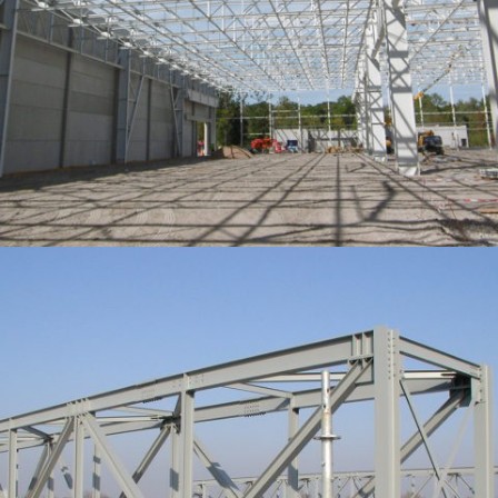
KUHN MGM – EXTENSION DE L’UNITÉ DE RÉCEPTION – MONTAGE –
EXPÉDITION. ETUDES AVP-PRO-EXE. ENVIRON 2400T DE CHARPENTE.