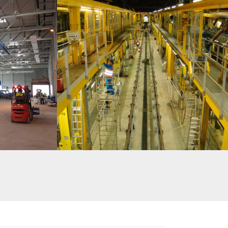
C MAGASIN
PASSERELLES D’ACCÈS SÉCURISÉ POUR ENTRETIEN DES
LLAGE. ENVIRON
RAMES – ATELIERS SNCF