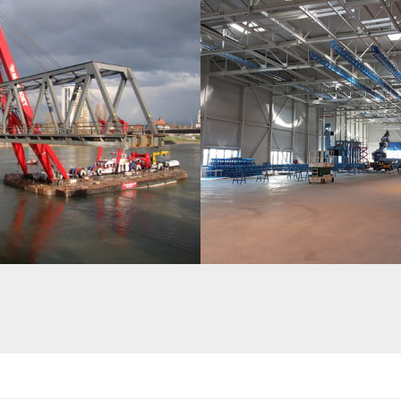
NTÈLEMENT D’UN PONT FERROVIAIRE
KUHN CLC – CENTRE LOGISTIQUE AVE
GRANDE HAUTEUR ET UNITÉ DE GRENAI
1400T DE CHARPENTE