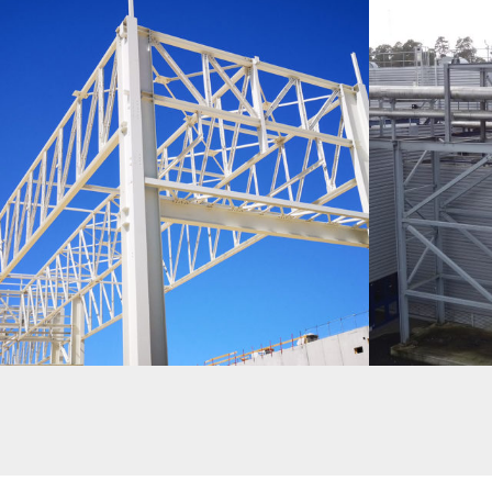
SEW FORBACH – BÂTIMENT FONDERIE + MAGASIN
RACK ET STRUCT
GRANDE HAUTEUR. ENVIRON 1000T DE CHARPENTE.
TOITURE – INDU