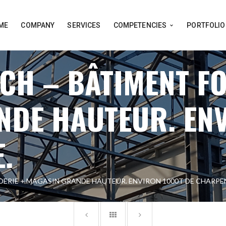
ME
COMPANY
SERVICES
COMPETENCIES
PORTFOLIO
CH – BÂTIMENT FO
DE HAUTEUR. ENV
.
ERIE + MAGASIN GRANDE HAUTEUR. ENVIRON 1000T DE CHARPE